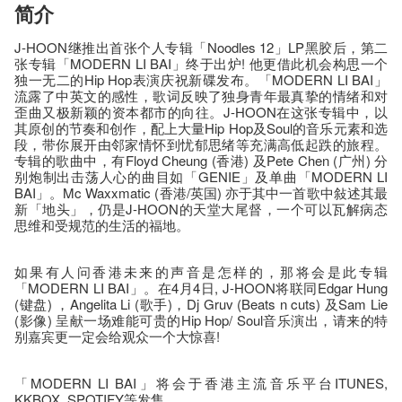
简介
J-HOON继推出首张个人专辑「Noodles 12」LP黑胶后，第二
张专辑「MODERN LI BAI」终于出炉! 他更借此机会构思一个
独一无二的Hip Hop表演庆祝新碟发布。「MODERN LI BAI」
流露了中英文的感性，歌词反映了独身青年最真挚的情绪和对
歪曲又极新颖的资本都市的向往。J-HOON在这张专辑中，以
其原创的节奏和创作，配上大量Hip Hop及Soul的音乐元素和选
段，带你展开由邻家情怀到忧郁思绪等充满高低起跌的旅程。
专辑的歌曲中，有Floyd Cheung (香港) 及Pete Chen (广州) 分
别炮制出击荡人心的曲目如「GENIE」及单曲「MODERN LI
BAI」。Mc Waxxmatic (香港/英国) 亦于其中一首歌中敍述其最
新「地头」，仍是J-HOON的天堂大尾督，一个可以瓦解病态
思维和受规范的生活的福地。
如果有人问香港未来的声音是怎样的，那将会是此专辑
「MODERN LI BAI」。在4月4日, J-HOON将联同Edgar Hung
(键盘) ，Angelita Li (歌手)，Dj Gruv (Beats n cuts) 及Sam Lie
(影像) 呈献一场难能可贵的Hip Hop/ Soul音乐演出，请来的特
别嘉宾更一定会给观众一个大惊喜!
「MODERN LI BAI」将会于香港主流音乐平台ITUNES,
KKBOX, SPOTIFY等发售。