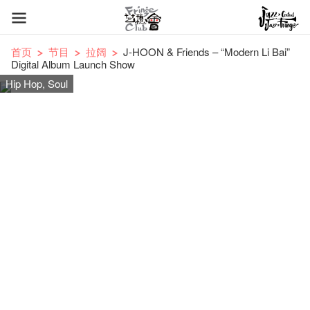
首页
节目
拉阔
J-HOON & Friends – “Modern Li Bai”
Digital Album Launch Show
Hip Hop, Soul