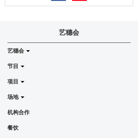
艺穗会
艺穗会
节目
关于艺穗会
项目
艺穗会的演化
拉阔
场地
使命与宗旨
展览
Jazz-Go-Central, Jazz-Go-Fringe
机构合作
艺穗会架构
演出
LPL
陈丽玲划廊
餐饮
档案库
活动
2015-16 艺术场地资助计划
奶库