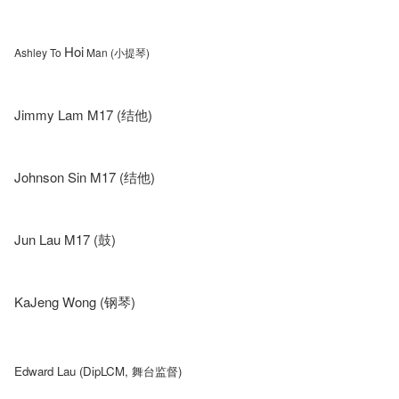
Hoi
Ashley To
Man (小提
琴
)
Jimmy Lam M17 (结他)
Johnson Sin M17 (结他)
Jun Lau M17 (鼓)
KaJeng Wong (钢琴)
Edward Lau (DipLCM, 舞台监督)