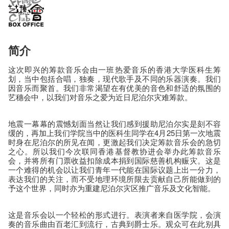
简介
这次即兴的筹款音乐会由一班热爱音乐的香港大学医科生筹
划，当中包括合唱，独奏，现代歌手及不同的乐器演奏。我们
因音乐而聚首。我们非常渴望在有优美的音色和舒适的氛围的
艺穗会中，以我们对音乐之爱为近日尼泊尔灾难筹款。
地震一幕幕的震憾划面当然让我们感到援助尼泊尔实是刻不容
缓的，再加上我们学院当中的医科生同学在4月25日第一次地震
时身在尼泊尔的所见在闻，更激起我们决定筹款音乐会的急切
之心。所以我们今次联同香港基督教协进会举办此筹款音乐
会，并将所有门票收益扣除成本捐到国际慈善机构赈灾。这是
一个难得的机会以让我们青年一代能在国际议题上出一分力，
表达我们的关注，而不受地理环境所限去贡献自己所能做到的
予这个世界，同时亦为重建尼泊尔灾区推广音乐及文化智能。
这是音乐会以一个轻松的形式进行。表演者来自医学院，会演
奏的音乐曲由百老汇到流行，古典到爵士乐。观众可在此别具