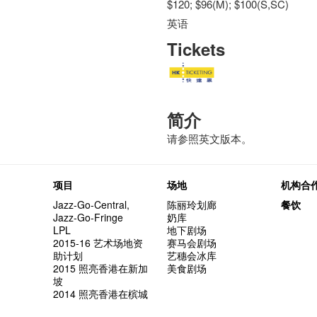
$120; $96(M); $100(S,SC)
英语
Tickets
简介
请参照英文版本。
项目
场地
机构合
Jazz-Go-Central,
陈丽玲划廊
餐饮
Jazz-Go-Fringe
奶库
LPL
地下剧场
2015-16 艺术场地资
赛马会剧场
助计划
艺穗会冰库
2015 照亮香港在新加
美食剧场
坡
2014 照亮香港在槟城