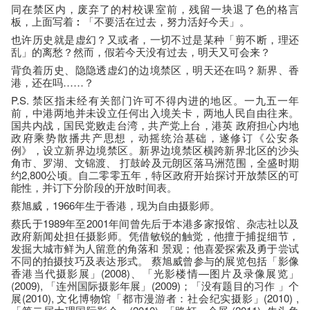
同在禁区内，废弃了的村校课室前，残留一块退了色的格言
板，上面写着︰「不要活在过去，努力活好今天」。
也许历史就是虚幻？又或者，一切不过是某种「剪不断，理还
乱」的离愁？然而，假若今天没有过去，明天又可会来？
背负着历史、隐隐透虚幻的边境禁区，明天还在吗？新界、香
港，还在吗……？
P.S. 禁区指未经有关部门许可不得内进的地区。一九五一年
前，中港两地并未设立任何出入境关卡，两地人民自由往来。
国共内战，国民党败走台湾，共产党上台，港英 政府担心内地
政府乘势散播共产思想，动摇统治基础，遂修订《公安条
例》，设立新界边境禁区。新界边境禁区横跨新界北区的沙头
角市、罗湖、文锦渡、 打鼓岭及元朗区落马洲范围，全盛时期
约2,800公顷。自二零零五年，特区政府开始探讨开放禁区的可
能性，并订下分阶段的开放时间表。
蔡旭威，1966年生于香港，现为自由摄影师。
蔡氏于1989年至2001年间曾先后于本港多家报馆、杂志社以及
政府新闻处担任摄影师。凭借敏锐的触觉，他擅于捕捉细节，
发掘大城市鲜为人留意的角落和 景观；他喜爱探索及勇于尝试
不同的拍摄技巧及表达形式。 蔡旭威曾参与的展览包括「影像
香港当代摄影展」(2008)、「光影楼情—图片及录像展览」
(2009), 「连州国际摄影年展」(2009)；「没有题目的习作 」个
展(2010), 文化博物馆「都市漫游者：社会纪实摄影」(2010) ,