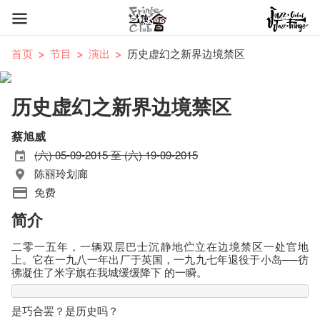
首页
节目
演出
历史虚幻之新界边境禁区
历史虚幻之新界边境禁区
蔡旭威
(六) 05-09-2015 至 (六) 19-09-2015
陈丽玲划廊
免费
简介
二零一五年，一辆双层巴士沉静地伫立在边境禁区一处官地
上。它在一九八一年出厂于英国，一九九七年退役于小岛──彷
彿凝住了米字旗在我城缓缓降下 的一瞬。
是巧合罢？是历史吗？