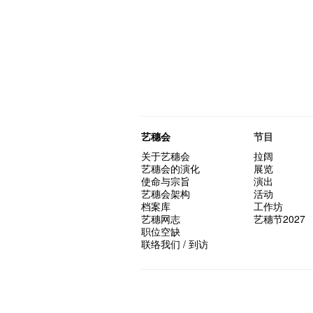
艺穗会
节目
关于艺穗会
拉阔
艺穗会的演化
展览
使命与宗旨
演出
艺穗会架构
活动
档案库
工作坊
艺穗网志
艺穗节2027
职位空缺
联络我们 / 到访