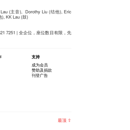
Lau (主音), Dorothy Liu (结他), Eric
), KK Lau (鼓)
 7251 | 全企位，座​位​数目​有​限​，先
作
支持
成为会员
赞助及捐款
刊登广告
最顶 ⇧