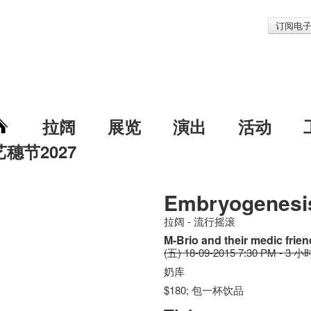
订阅电
拉阔
展览
演出
活动
艺穗节2027
Embryogenesi
拉阔 - 流行摇滚
M-Brio and their medic frie
(五) 18-09-2015 7:30 PM - 3 小
奶库
$180; 包一杯饮品