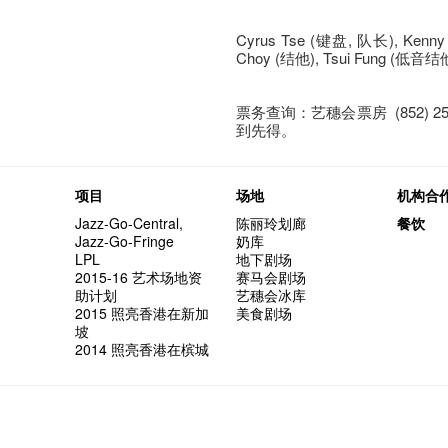
Cyrus Tse (键盘, 队长), Kenny 
Choy (结他), Tsui Fung (低音结他
票务查询：艺穗会票房 (852) 2521
到先得。
项目
场地
机构合
Jazz-Go-Central,
陈丽玲划廊
餐饮
Jazz-Go-Fringe
奶库
LPL
地下剧场
2015-16 艺术场地资
赛马会剧场
助计划
艺穗会冰库
2015 照亮香港在新加
美食剧场
坡
2014 照亮香港在槟城