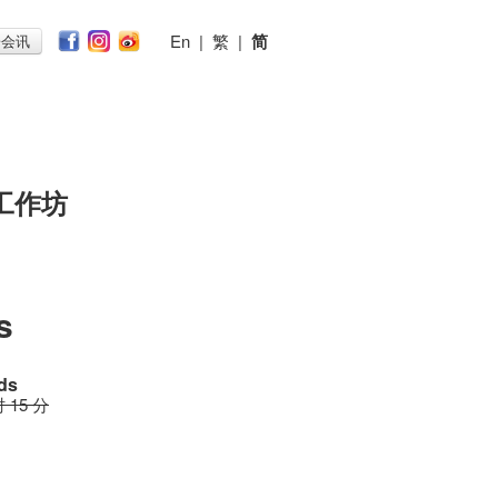
En
|
繁
|
简
子会讯
工作坊
s
nds
时 15 分