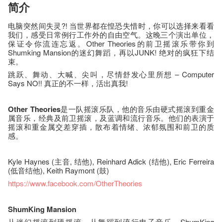
简介
电脑突然间失灵?! 当世界都在惶恐失惜时，你可以选择来看看
我们，感受日常例行工作外的自由空气。这晚三个演出单位，
保证令你流连忘返。Other Theories的前卫摇滚乐带你到
Shumking Mansion的迷幻舞蹈，再以JUNK! 绝对的疯狂下结
束。
跳跃、舞动、大喊、尖叫，尽情舒发心里所想 – Computer
Says NO!! 真正的不一样，活出真我!
Other Theories
是一队摇滚乐队，他的音乐由硬式摇滚到重金
属音乐，经典及前卫摇滚，及蓝调和流行音乐。他们的表演于
摇滚和重金属交差穿插，散布着情绪、浓郁氛围和前卫的质
感。
Kyle Haynes (主音, 结他), Reinhard Adick (结他), Eric Ferreira
(低音结他), Keith Raymont (鼓)
https://www.facebook.com/OtherTheories
ShumKing Mansion
从迷幻摇滚到硬摇滚，从舞蹈到流行电子音乐，ShumKing