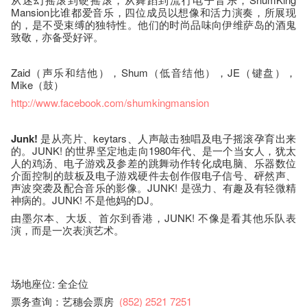
Mansion比谁都爱音乐，四位成员以想像和活力演奏，所展现
的，是不受束缚的独特性。他们的时尚品味向伊维萨岛的酒鬼
致敬，亦备受好评。
Zaid（声乐和结他），Shum（低音结他），JE（键盘），
Mike（鼓）
http://www.facebook.com/shumkingmansion
Junk!
是从亮片、keytars、人声敲击独唱及电子摇滚孕育出来
的。JUNK! 的世界坚定地走向1980年代、是一个当女人，犹太
人的鸡汤、电子游戏及参差的跳舞动作转化成电脑、乐器数位
介面控制的鼓板及电子游戏硬件去创作假电子信号、砰然声、
声波突袭及配合音乐的影像。JUNK! 是强力、有趣及有轻微精
神病的。JUNK! 不是他妈的DJ。
由墨尔本、大坂、首尔到香港，JUNK! 不像是看其他乐队表
演，而是一次表演艺术。
场地座位: 全企位
票务查询：艺穗会票房
(852) 2521 7251