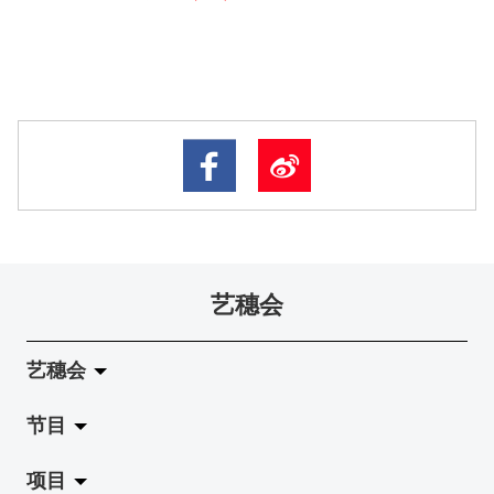
艺穗会
艺穗会
节目
关于艺穗会
项目
艺穗会的演化
拉阔