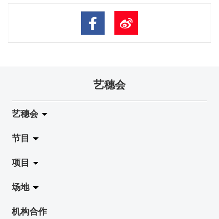
艺穗会
艺穗会
节目
关于艺穗会
项目
艺穗会的演化
拉阔
场地
使命与宗旨
展览
Jazz-Go-Central, Jazz-Go-Fringe
机构合作
艺穗会架构
演出
LPL
陈丽玲划廊