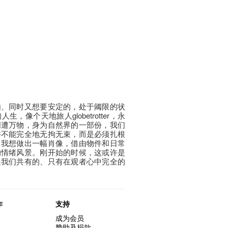
由、同时又想要安定的，处于阈限的状
像个天地旅人globetrotter，永
周遭万物，身为自然界的一部份，我们
并不能完全地无拘无束，而是必须扎根
，我想做出一幅肖像，借由物件和日常
的情绪风景。刚开始的时候，这或许是
是我们共有的、只有在观者心中完全的
作
支持
成为会员
赞助及捐款