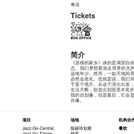
粤语
Tickets
简介
《游移的家乡》谈的是渴望自
态。我们梦想着游走世界的无拘人生，
远地年少。然而，一如天地间
必然会老化。也就是说，我们
于某个地方。从这个演出出发
生活片断，创造出划面里丰富
我的自划像，但是最后，它会
肖像。
项目
场地
机构合
Jazz-Go-Central,
陈丽玲划廊
餐饮
Jazz-Go-Fringe
奶库