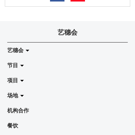
艺穗会
艺穗会
节目
关于艺穗会
项目
艺穗会的演化
拉阔
场地
使命与宗旨
展览
Jazz-Go-Central, Jazz-Go-Fringe
机构合作
艺穗会架构
演出
LPL
陈丽玲划廊
餐饮
档案库
活动
2015-16 艺术场地资助计划
奶库