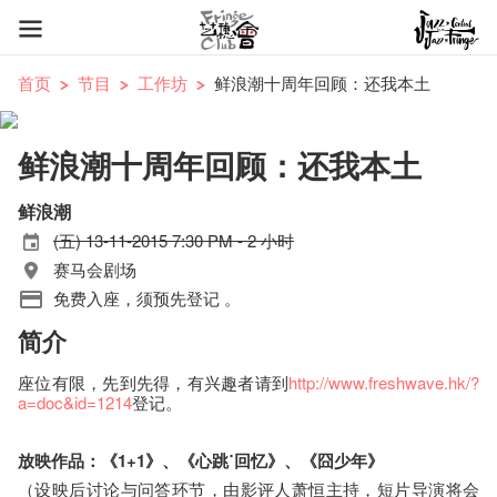
首页
节目
工作坊
鲜浪潮十周年回顾：还我本土
鲜浪潮十周年回顾：还我本土
鲜浪潮
(五) 13-11-2015 7:30 PM - 2 小时
赛马会剧场
免费入座，须预先登记 。
简介
座位有限，先到先得，有兴趣者请到
http
://www.freshwave.hk/?
a=doc&id=
1214
登记。
放映作品：《1+1》、《心跳˙回忆》、《囧少年》
（设映后讨论与问答环节，由影评人萧恒主持，短片导演将会