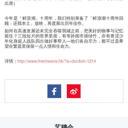
出席）
今年是「鲜浪潮」十周年，我们特别筹备了「鲜浪潮十周年回
顾：还我本土」放映，再度展出历年佳作。
如何在高速发展还未完全吞噬我城之前，把美好的物事与记忆
留住？三段短片的世界里面，有爷孙闹市插绿竹，亦有青涩少
年化身超人战队四出做好事帮人—他们各自尽力，都不过是希
望在繁嚣里保留一点人情和生命力。
详情：
http
://www.freshwave.hk/?a=doc&id=1214
艺穗会