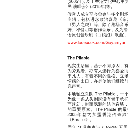
(2005年), 及于香港文化中
民 演唱会》(2015年)等。
假音人成立至今曾参与多个剧
专辑，包括进念政治喜剧《东
《男人之虎》等。除了剧场音
嬅、邓健明等创作音乐，及为潘
语原创音乐剧《白娘娘》歌曲)
www.facebook.com/Gayamyan
The Pliable
现实生活里，基于不同原因，
为旁观者。亦有人选择为喜爱
平凡人，有着不同的性格、立
情感的出口，亦是使他们继续
凡声音。
本地独立乐队 The Pliabl
为像一条从头到脚没有骨干承
而迷幻，时而飘渺的结他音墙
的重要原素。The Pliable 
2005年签约加盟香港传奇独
《Parallel》。
同年 10月亦参与了 89268 五周