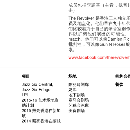
成员包括李耀基（主音，低音
击）
The Revolver 是香港三
员及地盘佬。他们早在九十年
们比较着力于自己的录音室创
作以扩阔他们演出的可能性。音
match。他们可以像Damien R
批判性，可以像Gun N Roses
素。
www.facebook.com/therevolver
项目
场地
机构合
Jazz-Go-Central,
陈丽玲划廊
餐饮
Jazz-Go-Fringe
奶库
LPL
地下剧场
2015-16 艺术场地资
赛马会剧场
助计划
艺穗会冰库
2015 照亮香港在新加
美食剧场
坡
2014 照亮香港在槟城