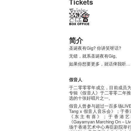
Tickets
简介
圣诞夜有Gig? 你讲笑呀话?
无错，就系圣诞夜有Gig。
如果你想要更多，就话俾我听…
假音人
于二零零零年成立，目前成员
专辑《假音人》于二零零二年推
选的十张好唱片之一。
假音人曾参与超过一百多场LIV
Tang x 假音人音乐会》；
《东主有喜》；于香港艺穗会举
《Gayamyan Marching On –
场于香港艺术中心寿臣剧院举