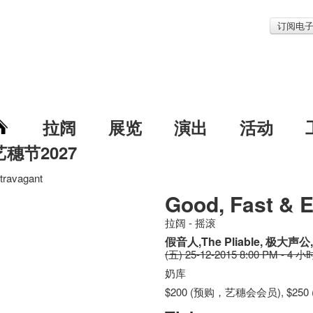
订阅电
拉阔
展览
演出
活动
艺穗节2027
travagant
Good, Fast & 
拉阔 - 摇滚
假音人,The Pliable, 极大声公, 
(五) 25-12-2015 8:00 PM - 4 小
奶库
$200 (预购，艺穗会会员), $250