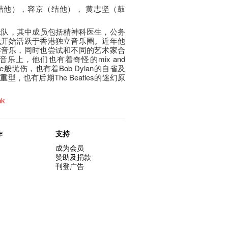
结他），容京（结他）， 黄志坚（鼓
人独立乐队，其中成员包括精神科医生，公务
代开始活跃于香港独立音乐圈。近年他
作音乐，同时也尝试和不同的艺术家合
乐上，他们也有着奇怪的mix and
ice般忧伤，也有着Bob Dylan的自省及
般重型，也有后期The Beatles的迷幻原
hk
作
支持
成为会员
赞助及捐款
刊登广告