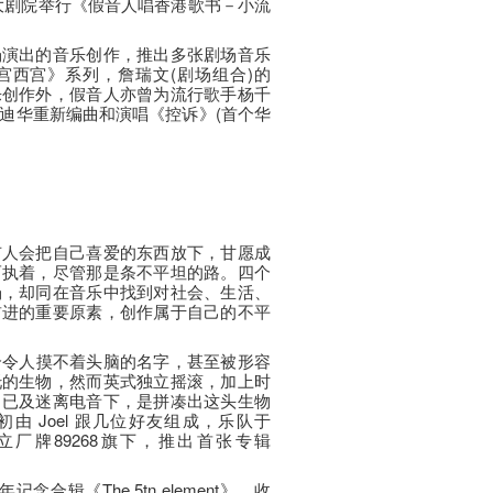
心中大剧院举行《假音人唱香港歌书－小流
场演出的音乐创作，推出多张剧场音乐
宫西宫》系列，詹瑞文(剧场组合)的
乐创作外，假音人亦曾为流行歌手杨千
迪华重新编曲和演唱《控诉》(首个华
。
有人会把自己喜爱的东西放下，甘愿成
而执着，尽管那是条不平坦的路。四个
场，却同在音乐中找到对社会、生活、
前进的重要原素，创作属于自己的不平
e，一个令人摸不着头脑的名字，甚至被形容
托的生物，然而英式独立摇滚，加上时
，已及迷离电音下，是拼凑出这头生物
的最初由 Joel 跟几位好友组成，乐队于
立厂牌89268旗下，推出首张专辑
年记念合辑《The 5tn element》，收