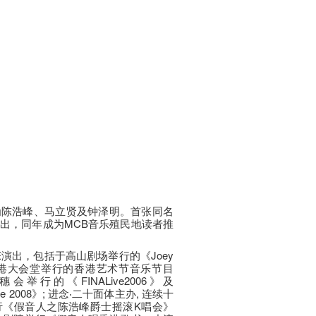
为陈浩峰、马立贤及钟泽明。首张同名
出，同年成为MCB音乐殖民地读者推
E演出，包括于高山剧场举行的《Joey
于香港大会堂举行的香港艺术节音乐节目
行的《FINALive2006》及
 Live 2008》; 进念‧二十面体主办, 连续十
行《假音人之陈浩峰爵士摇滚K唱会》