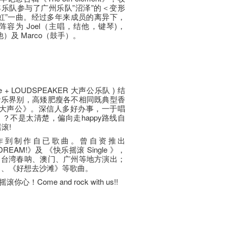
008 年乐队参与了广州乐队”沼泽”的＜变形
色霓虹”一曲。经过多年来成员的离异下，
阵容为 Joel（主唱，结他，键琴)，
他）及 Marco（鼓手）。
 + LOUDSPEAKER 大声公乐队 ) 结
音乐界别，高矮肥瘦各不相同既典型香
 极大声公》。深信人多好办事，一于唱
？不是太清楚，偏向走happy路线自
摇滚!
作到制作自已歌曲。曾自资推出
O DREAM!》及 《快乐摇滚 Single 》，
，台湾春呐、澳门、广州等地方演出；
 、《好想去沙滩》等歌曲。
ome and rock with us!!