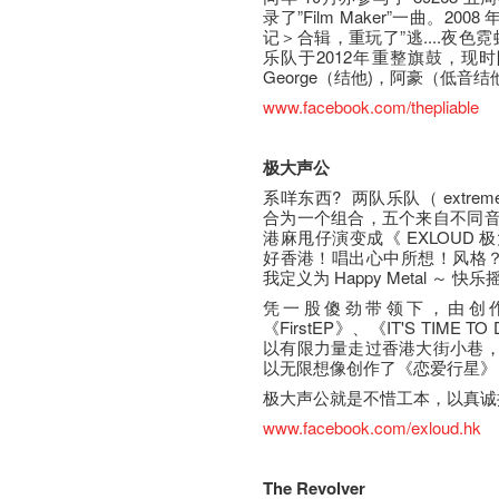
录了”Film Maker”一曲。2
记＞合辑，重玩了”逃....夜
乐队于2012年重整旗鼓，现时
George（结他)，阿豪（低音结
www.facebook.com/thepliable
极大声公
系咩东西? 两队乐队（ extreme
合为一个组合，五个来自不同
港麻甩仔演变成《 EXLOUD
好香港！唱出心中所想！风格？
我定义为 Happy Metal ～ 快乐
凭一股傻劲带领下，由创
《FirstEP》、《IT'S TIME T
以有限力量走过香港大街小巷
以无限想像创作了《恋爱行星》
极大声公就是不惜工本，以真诚摇滚你心！C
www.facebook.com/exloud.hk
The Revolver