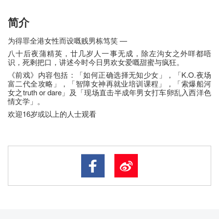
简介
为得罪全港女性而设嘅贱男栋笃笑 —
八十后夜蒲精英，廿几岁人一事无成，除左沟女之外咩都唔
识，死剩把口，讲述今时今日男欢女爱嘅甜蜜与疯狂。
《前戏》内容包括：「如何正确选择无知少女」，「K.O.夜场
富二代全攻略」，「智障女神再就业培训课程」，「索爆船河
女之truth or dare」及「现场直击半成年男女打车卵乱入西洋色
情文学」。
欢迎16岁或以上的人士观看