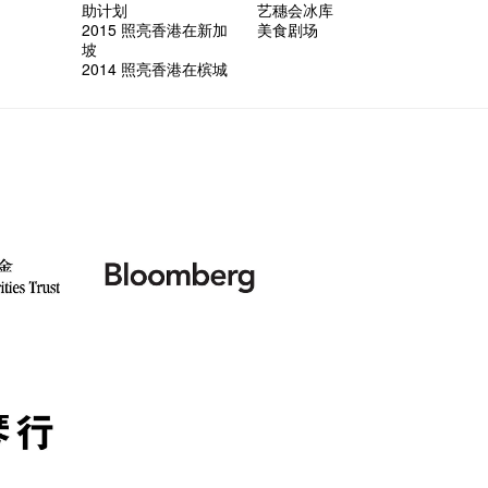
助计划
艺穗会冰库
2015 照亮香港在新加
美食剧场
坡
2014 照亮香港在槟城