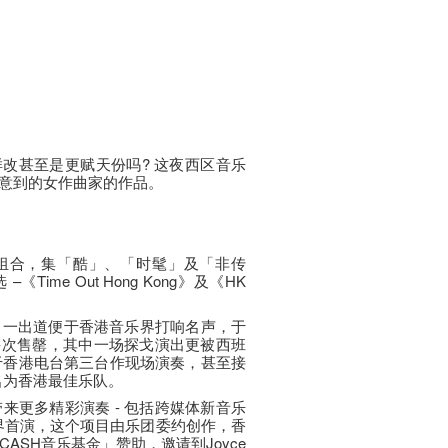
改甚至是更赋天份吗? 这夜西区音乐
意到的女作曲家的作品。
组合，集「酷」、「时髦」及「非传
ime Out Hong Kong》及《HK
立，一出道便于香港音乐界打响名声，于
多次售罄，其中一场探戈演出更被西班
于香港电台第三台作现场演奏，甚至接
名为香港最佳乐队。
带来更多精彩演奏 - 包括跨媒体新音乐
s」的世界首演，这个项目由乐团委约创作，香
ASH音乐基金」赞助，邀请到Joyce