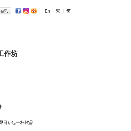
En
|
繁
|
简
子会讯
工作坊
时
 (即日); 包一杯饮品