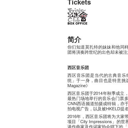
Tickets
简介
你们知道莫扎特的妹妹和他同样
团将演奏跨世纪的出色却未被注
西区音乐团
西区音乐团是当代的古典音乐
统」于一身，曲目也是特意挑选 –《T
Magazine》
西区音乐团于2014年秋季成
最热门场地举行的音乐会门票
CNN西语频道拍摄成特辑，亦
拍电视广告，以及被HKELD提
2016年，西区音乐团将为大家
项目「City Impression
港作曲家及作词家协会辖下的「C