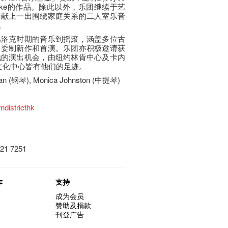
Clarke的作品。除此以外，乐团继续于艺
会献上一出围绕家庭关系的二人室乐音
演。
巴洛克时期的音乐到摇滚，涵盖多位古
常委制新作和首演。乐团亦积极邀请获
地的演出机会，由纽约林肯中心及卡内
l及文化中心皆有他们的足迹。
Yan (钢琴), Monica Johnston (中提琴)
districthk
1 7251
作
支持
成为会员
赞助及捐款
刊登广告