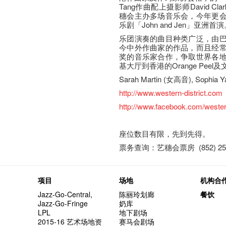
Tang作曲配上摄影师David 
穗会主办多场音乐会，今年更
乐剧「John and Jen」亚洲首
乐团演奏的曲目种类广泛，由
今中外作曲家的作品，而且经
奖的音乐家合作，争取世界各
基大厅到香港的Orange Pee
Sarah Martin (女高音), Sophia 
http://www.western-district.com
http://www.facebook.com/western
座​位​数目​有​限​，先到先得。
票务查询：艺穗会票房 (852) 252
项目
场地
机构合
Jazz-Go-Central,
陈丽玲划廊
餐饮
Jazz-Go-Fringe
奶库
LPL
地下剧场
2015-16 艺术场地资
赛马会剧场