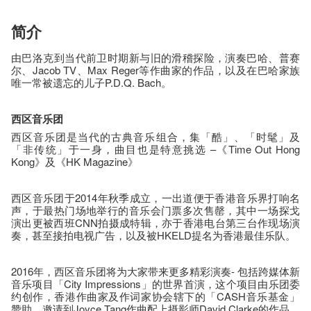
简介
由巴洛克到当代前卫时期新与旧的滑稽探险，演奏巴哈、普赛
尔、Jacob TV、Max Reger等作曲家的作品，以及在巴哈家族
唯一常被遗忘的儿子P.D.Q. Bach。
西区音乐团
西区音乐团是当代的古典音乐组合，集「酷」、「时髦」及
「非传统」于一身，曲目也是特意挑选 –《Time Out Hong
Kong》及《HK Magazine》
西区音乐团于2014年秋季成立，一出道便于香港音乐界打响名
声，于最热门场地举行的音乐会门票多次售罄，其中一场探戈
演出更被西班CNN拍摄成特辑，亦于香港电台第三台作现场演
奏，甚至接拍电视广告，以及被HKELD提名为香港最佳乐队。
2016年，西区音乐团将为大家带来更多精彩演奏- 包括跨媒体新
音乐项目「City Impressions」的世界首演，这个项目由乐团委
约创作，香港作曲家及作词家协会辖下的「CASH音乐基金」
赞助，邀请到Joyce Tang作曲配上摄影师David Clarke的作品。