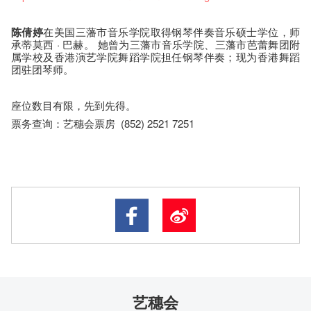
陈倩婷
在美国三藩市音乐学院取得钢琴伴奏音乐硕士学位，师
承蒂莫西 · 巴赫。 她曾为三藩市音乐学院、三藩市芭蕾舞团附
属学校及香港演艺学院舞蹈学院担任钢琴伴奏；现为香港舞蹈
团驻团琴师。
座​位​数目​有​限​，先到先得。
票务查询：艺穗会票房 (852) 2521 7251
艺穗会