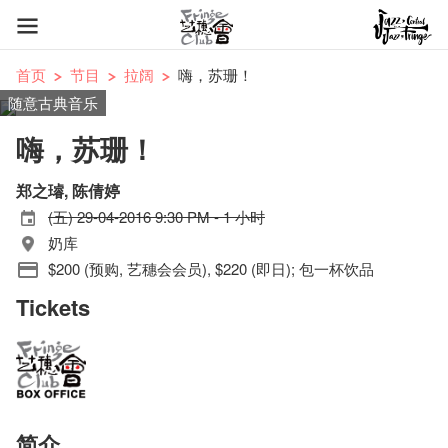
首页
节目
拉阔
嗨，苏珊！
随意古典音乐
嗨，苏珊！
郑之璿, 陈倩婷
(五) 29-04-2016 9:30 PM - 1 小时
奶库
$200 (预购, 艺穗会会员), $220 (即日); 包一杯饮品
Tickets
简介