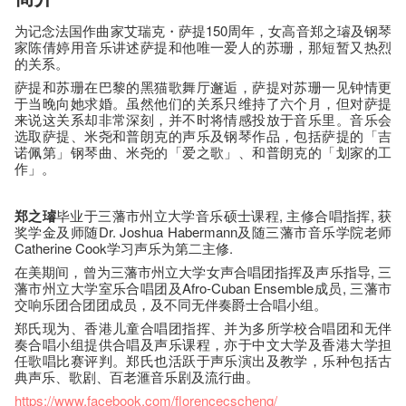
为记念法国作曲家艾瑞克・萨提150周年，女高音郑之璿及钢琴
家陈倩婷用音乐讲述萨提和他唯一爱人的苏珊，那短暂又热烈
的关系。
萨提和苏珊在巴黎的黑猫歌舞厅邂逅，萨提对苏珊一见钟情更
于当晚向她求婚。虽然他们的关系只维持了六个月，但对萨提
来说这关系却非常深刻，并不时将情感投放于音乐里。音乐会
选取萨提、米尧和普朗克的声乐及钢琴作品，包括萨提的「吉
诺佩第」钢琴曲、米尧的「爱之歌」、和普朗克的「划家的工
作」。
郑之璿
毕业于三藩市州立大学音乐硕士课程, 主修合唱指挥, 获
奖学金及师随Dr. Joshua Habermann及随三藩市音乐学院老师
Catherine Cook学习声乐为第二主修.
在美期间，曾为三藩市州立大学女声合唱团指挥及声乐指导, 三
藩市州立大学室乐合唱团及Afro-Cuban Ensemble成员, 三藩市
交响乐团合团团成员，及不同无伴奏爵士合唱小组。
郑氏现为、香港儿童合唱团指挥、并为多所学校合唱团和无伴
奏合唱小组提供合唱及声乐课程，亦于中文大学及香港大学担
任歌唱比赛评判。郑氏也活跃于声乐演出及教学，乐种包括古
典声乐、歌剧、百老滙音乐剧及流行曲。
https://www.facebook.com/florencecscheng/