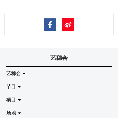
艺穗会
艺穗会
节目
关于艺穗会
项目
艺穗会的演化
拉阔
场地
使命与宗旨
展览
Jazz-Go-Central, Jazz-Go-Fringe