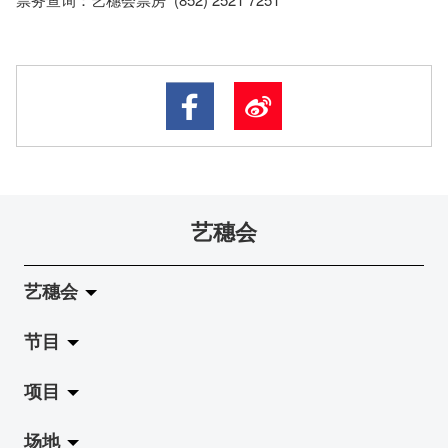
艺穗会
艺穗会
节目
关于艺穗会
项目
艺穗会的演化
拉阔
场地
使命与宗旨
展览
Jazz-Go-Central, Jazz-Go-Fringe