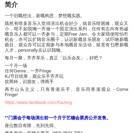
简介
一个旧嘅想法，新嘅构思，梦想嘅实践。
既然有咁多音乐人觉得演出机会好少，搞音乐咁困难，观众又
小，咁不如我哋一齐做一个固定演出系列，任何有志向有热诚
嘅音乐人都可以一齐参与，定期Free Jam。令大家唔使咁怕冇
机会，亦可以扩阔音乐圈子，认识新嘅音乐朋友，试吓啲新嘅
曲目。观众亦可以定期参与本地嘅音乐活动，留意有乜嘢新嘅
人才，personally去认识我哋。
每月一聚，齐齐享乐，真正「以乐会友」，好吧？
一个月一场
任何Genre，一齐Fringe
KJ节目统筹，观众乐手齐齐玩
饮两杯，识朋友，弹两手
再冇山头主义，只有香港乐手、音乐同香港观众 - Come
Fringe!
https://www.facebook.com/KaJeng
**门票会于每场演出前一个月于艺​穗​会​票​房公开发售。
座​位​数目​有​限​，先到先得。
票务查询：艺穗会票房 (852) 2521 7251