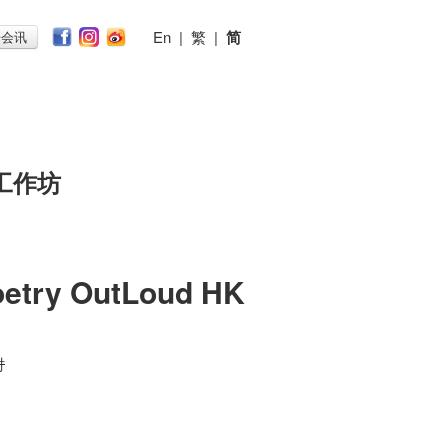
En
|
繁
|
简
子会讯
工作坊
oetry OutLoud HK
时