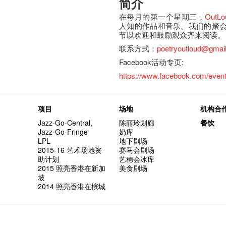
简介
在每月的第一个星期三，
OutLo
人知的作品和音乐。我们的聚会包
节以欢迎和鼓励观众齐来阅读。
联系方式：
poetryoutloud@gmai
Facebook活动专页:
https://www.facebook.com/even
项目
场地
机构合
Jazz-Go-Central,
陈丽玲划廊
餐饮
Jazz-Go-Fringe
奶库
LPL
地下剧场
2015-16 艺术场地资
赛马会剧场
助计划
艺穗会冰库
2015 照亮香港在新加
美食剧场
坡
2014 照亮香港在槟城