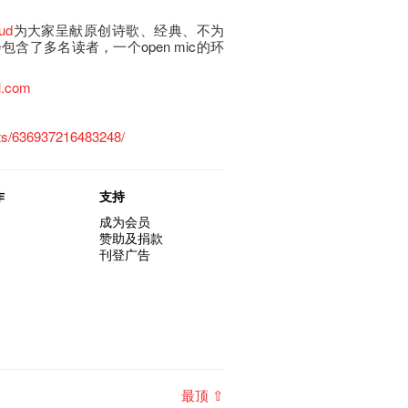
ud
为大家呈献原创诗歌、经典、不为
含了多名读者，一个open mic的环
l.com
ts/636937216483248/
作
支持
成为会员
赞助及捐款
刊登广告
最顶 ⇧