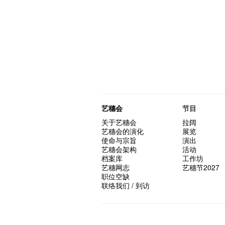
艺穗会
节目
关于艺穗会
拉阔
艺穗会的演化
展览
使命与宗旨
演出
艺穗会架构
活动
档案库
工作坊
艺穗网志
艺穗节2027
职位空缺
联络我们 / 到访