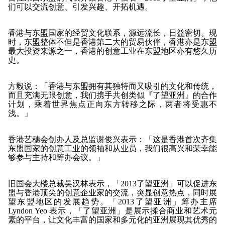
们可以交流创意、引发兴趣、开拓机遇。
香港与东盟国家的经贸文化联系，源远流长，日益密切。现
时，东盟整体不但是香港第二大的贸易伙伴，香港亦是东盟
最大投资来源之一，香港的创意工业在东盟地区亦有悠久历
史。
方毅说：「香港与东盟拥有其独特而又吸引的文化和传统，
而且充满无限创意，我们携手共创类似『了望亚洲』的合作
计划，乘着世界焦点正向东方转移之际，两者将受惠不
浅。」
香港艺穗会创办人及总监谢俊兴表示：「这是香港首次齐集
东盟国家的创意工业的领袖和从业员，我们很高兴和荣幸能
够参与主持和筹办会议。」
旧国会大楼总裁吴汉林表示，「2013了望亚洲」可以促进东
盟与香港顶尖的创意企业家的交流，突显创意热点，同时展
望东盟地区的发展趋势。「2013了望亚洲」筹办主席
Lyndon Yeo 表示，「了望亚洲」是展示揉合商业和艺术元
素的平台，让文化丰富的国家和多元化的亚洲展现其优秀的