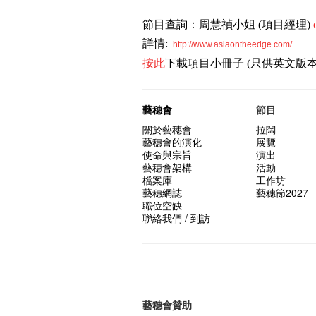
節目查詢：周慧禎小姐 (項目經理)
詳情:
http://www.asiaontheedge.com/
按此
下載項目小冊子 (只供英文版本
藝穗會
節目
關於藝穗會
拉闊
藝穗會的演化
展覽
使命與宗旨
演出
藝穗會架構
活動
檔案庫
工作坊
藝穗網誌
藝穗節2027
職位空缺
聯絡我們 / 到訪
藝穗會贊助