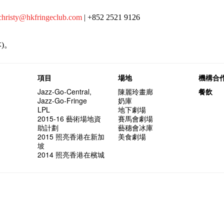
christy@hkfringeclub.com
| +852 2521 9126
)。
項目
場地
機構合
Jazz-Go-Central,
陳麗玲畫廊
餐飲
Jazz-Go-Fringe
奶庫
LPL
地下劇場
2015-16 藝術場地資
賽馬會劇場
助計劃
藝穗會冰庫
2015 照亮香港在新加
美食劇場
坡
2014 照亮香港在檳城