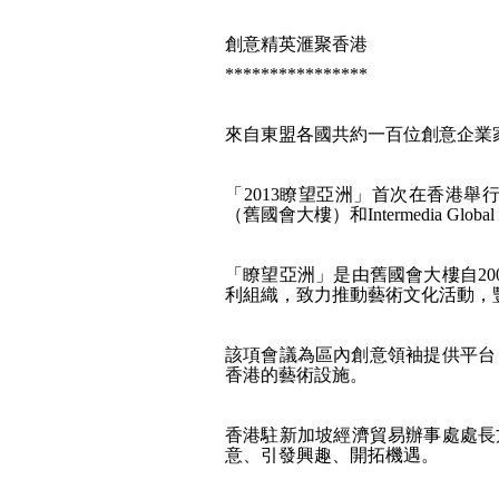
創意精英滙聚香港
****************
來自東盟各國共約一百位創意企業
「2013瞭望亞洲」首次在香港
（舊國會大樓）和Intermedia Global 
「瞭望亞洲」是由舊國會大樓自2
利組織，致力推動藝術文化活動，
該項會議為區內創意領袖提供平台
香港的藝術設施。
香港駐新加坡經濟貿易辦事處處長
意、引發興趣、開拓機遇。