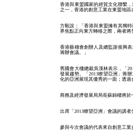
香港與東盟國家的經貿文化聯繫，
之一，香港的創意工業在東盟地區
方毅說：「香港與東盟擁有其獨特
界焦點正向東方轉移之際，兩者將
香港藝穗會創辦人及總監謝俊興表
籌辦會議。」
舊國會大樓總裁吳漢林表示，「2
發展趨勢。「2013瞭望亞洲」籌辦
化的亞洲展現其優秀的一面；透過
商務及經濟發展局局長蘇錦樑將於
出席「2013瞭望亞洲」會議的講
參與今次會議的代表來自創意工業