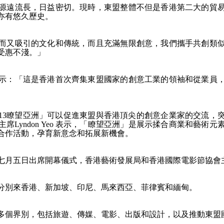
源遠流長，日益密切。現時，東盟整體不但是香港第二大的貿
亦有悠久歷史。
而又吸引的文化和傳統，而且充滿無限創意，我們攜手共創類
受惠不淺。」
示：「這是香港首次齊集東盟國家的創意工業的領袖和從業員
013瞭望亞洲」可以促進東盟與香港頂尖的創意企業家的交流，
主席Lyndon Yeo 表示，「瞭望亞洲」是展示揉合商業和藝
合作活動，孕育新意念和拓展新機會。
七月五日出席開幕儀式，香港藝術發展局和香港國際電影節協會
者分別來香港、新加坡、印尼、馬來西亞、菲律賓和緬甸。
多個界別，包括旅遊、傳媒、電影、出版和設計，以及推動東盟