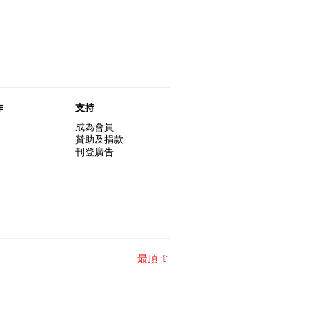
作
支持
成為會員
贊助及捐款
刊登廣告
最頂 ⇧