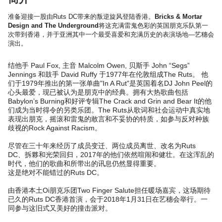
准备迎接一股由Ruts
DC带来的叛逆旋风登陆香港。
Bricks
& Mortar
Design and The Underground
将这充满雷鬼色彩的英国朋克乐队第一
次带
到香港，并于亚洲其中一个最受喜爱和充满历史的表演场地—
艺穗会
演出。
结他手 Paul Fox, 主音 Malcolm Owen, 贝斯手 John “Segs”
Jennings 和鼓手 David Ruffy 于1977年在伦敦组成The Ruts。 他
们于1979年推出的第一张单曲"In A Rut"是英国着名DJ John Peel的
心头最爱，现已被认为是朋克中的经典。
拥有大热歌曲包括
Babylon’s Burning和好评专辑The Crack and Grin and Bear It的他
们成为当时得令的另类乐团。The Ruts从歌词和社会运动中真实地
表现出朋克，
摇滚和雷鬼的敢言和不妥协的特质，如参与反对种族
歧视的Rock Against Racism。
尽管在三十年来经历了成员变迁、两位成员离世、改名为Ruts
DC、拆夥和光荣回归，2017年的他们依然喧闹和健壮。
在这浑乱的
时代，他们的歌曲和所带出的讯息仍然显得重要。
这是绝对不能错过的Ruts DC。
由香港本土Oi朋克乐团Two Finger Salute担任暖场嘉宾，这场期待
已久的Ruts DC香港首演，会于2018年1月31日在艺穗会举行。
一
同参与这旧式又美好的撞击派对。