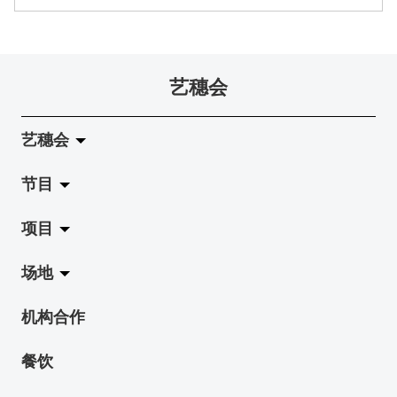
艺穗会
艺穗会
节目
关于艺穗会
项目
艺穗会的演化
拉阔
场地
使命与宗旨
展览
Jazz-Go-Central, Jazz-Go-Fringe
机构合作
艺穗会架构
演出
LPL
陈丽玲划廊
餐饮
档案库
活动
2015-16 艺术场地资助计划
奶库