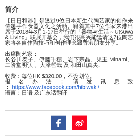
简介
【日日和器】
是透过9位日本新生代陶艺家的创作来
传递手作食器文化之活动。
籍着其中7位作家来港出
席于2018年3月1-17日举行的「
器物与生活～Utsuwa
& Living」联展开幕会，
我们很高兴能邀请这7位陶艺
家将各自作陶技巧和创作理念跟香港朋
友分享。
出席陶艺家：
长谷川泰子、伊藤千穗、岩下宗晶、児玉 Minami、
二阶堂明弘 、大泽哲哉 及 和田山真央.
收费：每位HK $320.00，不设划位。
报名办法︰请发讯息致
︰
https://www.facebook.com/
hibiwaki/
语言：日语 及广东话翻译