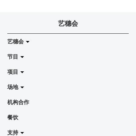
艺穗会
艺穗会
节目
关于艺穗会
项目
艺穗会的演化
拉阔
场地
使命与宗旨
展览
Jazz-Go-Central, Jazz-Go-Fringe
机构合作
艺穗会架构
演出
LPL
陈丽玲划廊
餐饮
档案库
活动
2015-16 艺术场地资助计划
奶库
支持
艺穗网志
工作坊
2015 照亮香港在新加坡
地下剧场