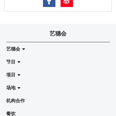
艺穗会
艺穗会
节目
关于艺穗会
项目
艺穗会的演化
拉阔
场地
使命与宗旨
展览
Jazz-Go-Central, Jazz-Go-Fringe
机构合作
艺穗会架构
演出
LPL
陈丽玲划廊
餐饮
档案库
活动
2015-16 艺术场地资助计划
奶库