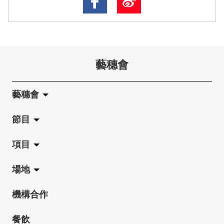
藝穗會
藝穗會
節目
關於藝穗會
項目
藝穗會的演化
拉闊
場地
使命與宗旨
展覽
Jazz-Go-Central, Jazz-Go-Fringe
機構合作
藝穗會架構
演出
LPL
陳麗玲畫廊
餐飲
檔案庫
活動
2015-16 藝術場地資助計劃
奶庫