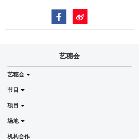
艺穗会
艺穗会
节目
关于艺穗会
项目
艺穗会的演化
拉阔
场地
使命与宗旨
展览
Jazz-Go-Central, Jazz-Go-Fringe
机构合作
艺穗会架构
演出
LPL
陈丽玲划廊