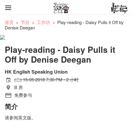
首页
节目
工作坊
Play-reading - Daisy Pulls it Off by
Denise Deegan
Play-reading - Daisy Pulls it
Off by Denise Deegan
HK English Speaking Union
(二) 15-05-2018 7:30 PM - 2 小时
B 房
免费参与
简介
请参阅英文版。