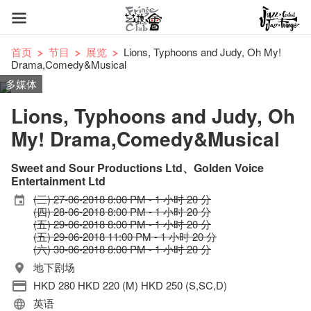
首页
节目
展览
Lions, Typhoons and Judy, Oh My!
Drama,Comedy&Musical
多媒体
Lions, Typhoons and Judy, Oh
My! Drama,Comedy&Musical
Sweet and Sour Productions Ltd、Golden Voice
Entertainment Ltd
(三) 27-06-2018 8:00 PM - 1 小时 20 分
(四) 28-06-2018 8:00 PM - 1 小时 20 分
(五) 29-06-2018 8:00 PM - 1 小时 20 分
(五) 29-06-2018 11:00 PM - 1 小时 20 分
(六) 30-06-2018 8:00 PM - 1 小时 20 分
地下剧场
HKD 280 HKD 220 (M) HKD 250 (S,SC,D)
英语