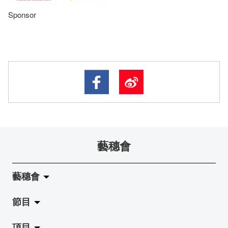
Sponsor
藝穗會
藝穗會
節目
關於藝穗會
項目
藝穗會的演化
拉闊