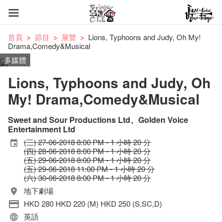
首頁
節目
展覽
Lions, Typhoons and Judy, Oh My!
Drama,Comedy&Musical
多媒體
Lions, Typhoons and Judy, Oh
My! Drama,Comedy&Musical
Sweet and Sour Productions Ltd、Golden Voice
Entertainment Ltd
(三) 27-06-2018 8:00 PM - 1 小時 20 分
(四) 28-06-2018 8:00 PM - 1 小時 20 分
(五) 29-06-2018 8:00 PM - 1 小時 20 分
(五) 29-06-2018 11:00 PM - 1 小時 20 分
(六) 30-06-2018 8:00 PM - 1 小時 20 分
地下劇場
HKD 280 HKD 220 (M) HKD 250 (S,SC,D)
英語