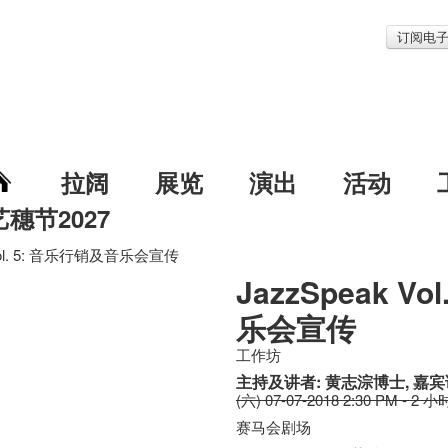
订阅电
拉阔
展览
演出
活动
艺穗节2027
 Vol. 5: 音乐行销及音乐会宣传
JazzSpeak V
乐会宣传
工作坊
主持及讲者: 黄志淙博士, 嘉宾
(六) 07-07-2018 2:30 PM - 2 小
赛马会剧场