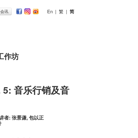
En
|
繁
|
简
子会讯
工作坊
ol. 5: 音乐行销及音
讲者: 张景谦, 包以正
时