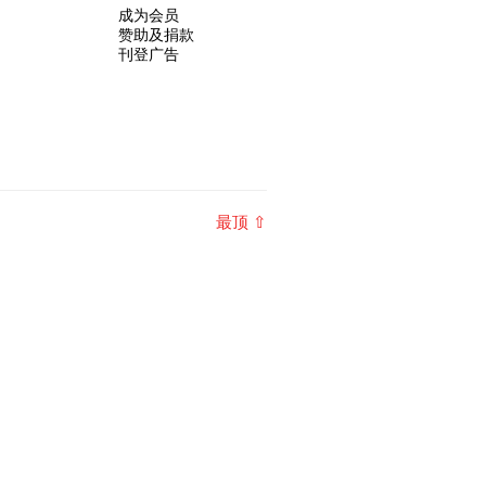
成为会员
赞助及捐款
刊登广告
最顶 ⇧