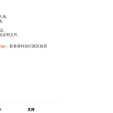
入场。
物。
员证。
身份证明文件。
inge
」获香港特别行政区政府
作
支持