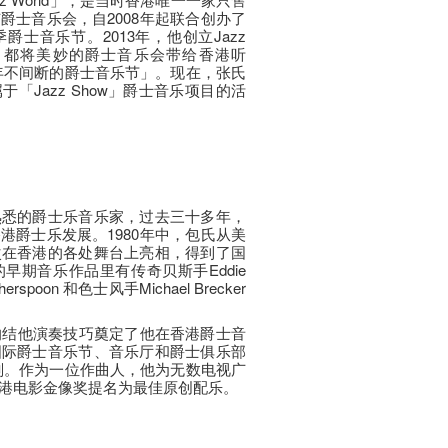
爵士音乐会，自2008年起联合创办了
士音乐节。2013年，他创立Jazz
，几乎每个月都将美妙的爵士音乐会带给香港听
年不间断的爵士音乐节」。现在，张氏
「Jazz Show」爵士音乐项目的活
熟悉的爵士乐音乐家，过去三十多年，
港爵士乐发展。1980年中，包氏从美
次在香港的各处舞台上亮相，得到了国
早期音乐作品里有传奇贝斯手Eddie
rspoon 和色士风手Michael Brecker
的结他演奏技巧奠定了他在香港爵士音
国际爵士音乐节、音乐厅和爵士俱乐部
划。作为一位作曲人，他为无数电视广
港电影金像奖提名为最佳原创配乐。