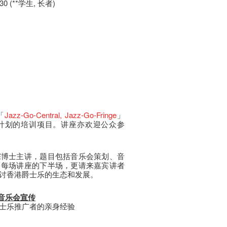
30 (**学生, 长者)
「
Jazz-Go-Central
, Jazz-Go-Fringe
」
计划的培训项目。讲座亦欢迎公众参
淙博士主讲，题目包括音乐会策划、音
。每场讲座的下半场，更请来嘉宾讲者
讨香港爵士乐的生态和发展。
销及音乐会宣传
士乐推广者的亲身经验