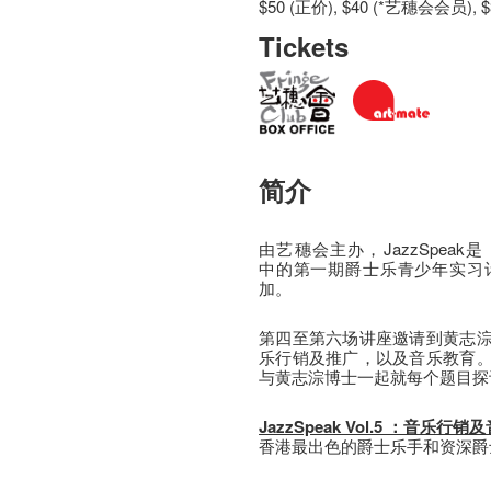
$50 (正价), $40 (*艺穗会会员), $
Tickets
简介
由艺穗会主办，JazzSpeak是
中的第一期爵士乐青少年实习
加。
第四至第六场讲座邀请到黄志
乐行销及推广，以及音乐教育
与黄志淙博士一起就每个题目探
JazzSpeak Vol.5 ：音乐行
香港最出色的爵士乐手和资深爵