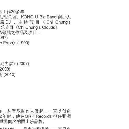
工作30多年
监、KONG U Big Band 创办人
J，主持节目《Chi Chung’s
 音乐节目《Chi Chung’s Clouds》
跨领域之作品及项目：
97)
xpo》(1990)
与动力展
(2007)
》
008)
(2010)
年，从音乐制作人做起，一直以创造
时，他在GRP Records 担任亚洲
世界闻名的爵士乐品牌。
zz World」，是当时香港唯一一家只售