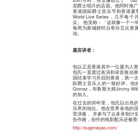
卖爵士唱片的店面。他同时推广
香港国际爵士音乐节和香港夏季爵
World Live Series
众。 他笑称：「这就像一个一
每周为新城财经台举办五次隶属于
动。
嘉宾讲者：
包以正是香港其中一位最为人
包氏一直透过表演和录音推动香
国结束学习并回到香港，第一
际爵士音乐人的一致好评。他的
Gomez，布鲁斯大师Jimmy Withe
的加入。
在过去的30年里，包氏以出色
乐界的地位。他在世界各地的
里演奏， 并参与了众多录制计
告作曲，创作的电影配乐还被香
http://eugenepao.com/