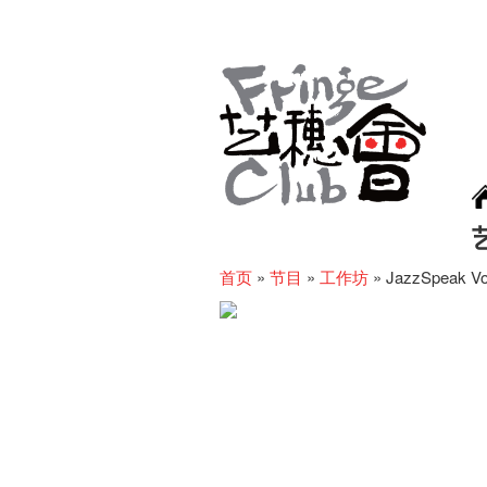
首页
»
节目
»
工作坊
»
JazzSpeak