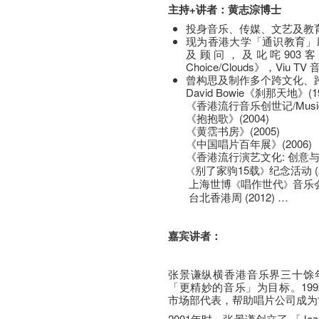
主持+讲者：黄志淙博士
投身音乐、传媒、文艺及教育
现为香港大学「通识教育」助理总
及顾问，及叱咤903客席D
Choice/Clouds》，Viu TV
曾构思及制作多个跨文化、
David Bowie《刹那天地》(19
《香港流行音乐创世记/Music E
《抱抱歌》(2004)
《黄霑书房》(2005)
《中国唱片百年展》(2006)
《香港流行演艺文化: 创意
别了家驹15载
纪念活动 (2
《
》
上海世博
唱作世代
音乐会 
《
》
台北香港周 (2012) …
嘉宾讲者：
张景谦纵横香港音乐界三十馀
「更精妙的音乐」为目标。1992年
市场部代表，帮助唱片公司成为
2001年时，张景谦创立了 「Ja