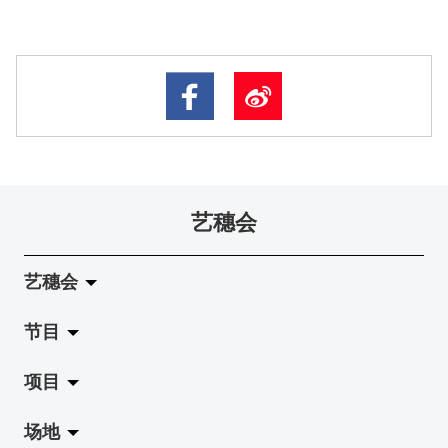
艺穗会
艺穗会
节目
关于艺穗会
项目
艺穗会的演化
拉阔
场地
使命与宗旨
展览
Jazz-Go-Central, Jazz-Go-Fringe