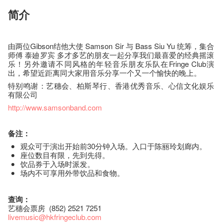
简介
由两位Gibson结他大使 Samson Sir 与 Bass Siu Yu 统筹，集合
师傅 泰廸罗宾 多才多艺的朋友一起分享我们最喜爱的经典摇滚
乐！另外邀请不同风格的年轻音乐朋友乐队在Fringe Club演
出，希望近距离同大家用音乐分享一个又一个愉快的晚上。
特别鸣谢：艺穗会、柏斯琴行、香港优秀音乐、心信文化娱乐
有限公司
http://www.samsonband.com
备注：
观众可于演出开始前30分钟入场。入口于陈丽玲划廊内。
座​位​数目​有​限​，先到先得。
饮品券于入场时派发。
场内不可享用外带饮品和食物。
查询：
艺穗会票房 (852) 2521 7251
livemusic@hkfringeclub.com