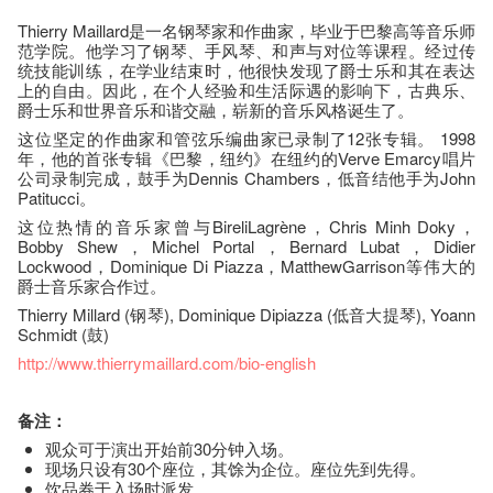
Thierry Maillard是一名钢琴家和作曲家，毕业于巴黎高等音乐师
范学院。他学习了钢琴、手风琴、和声与对位等课程。经过传
统技能训练，在学业结束时，他很快发现了爵士乐和其在表达
上的自由。因此，在个人经验和生活际遇的影响下，古典乐、
爵士乐和世界音乐和谐交融，崭新的音乐风格诞生了。
这位坚定的作曲家和管弦乐编曲家已录制了12张专辑。 1998
年，他的首张专辑《巴黎，纽约》在纽约的Verve Emarcy唱片
公司录制完成，鼓手为Dennis Chambers，低音结他手为John
Patitucci。
这位热情的音乐家曾与BireliLagrène，Chris Minh Doky，
Bobby Shew，Michel Portal，Bernard Lubat，Didier
Lockwood，Dominique Di Piazza，MatthewGarrison等伟大的
爵士音乐家合作过。
Thierry Millard (钢琴), Dominique Dipiazza (低音大提琴), Yoann
Schmidt (鼓)
http://www.thierrymaillard.com/bio-english
备注：
观众可于演出开始前30分钟入场。
现场只设有30个座位，其馀为企位。座位先到先得。
饮品券于入场时派发。