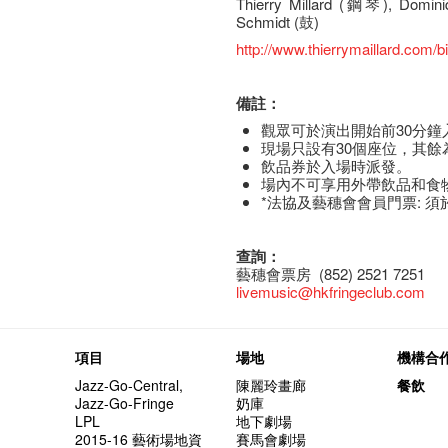
Thierry Millard (鋼琴), Dom
Schmidt (鼓)
http://www.thierrymaillard.com/b
備註：
觀眾可於演出開始前30分鐘
現場只設有30個座位，其
飲品券於入場時派發。
場內不可享用外帶飲品和食
*法協及藝穗會會員門票: 
查詢：
藝穗會票房 (852) 2521 7251
livemusic@hkfringeclub.com
項目
場地
機構合
Jazz-Go-Central,
陳麗玲畫廊
餐飲
Jazz-Go-Fringe
奶庫
LPL
地下劇場
2015-16 藝術場地資
賽馬會劇場