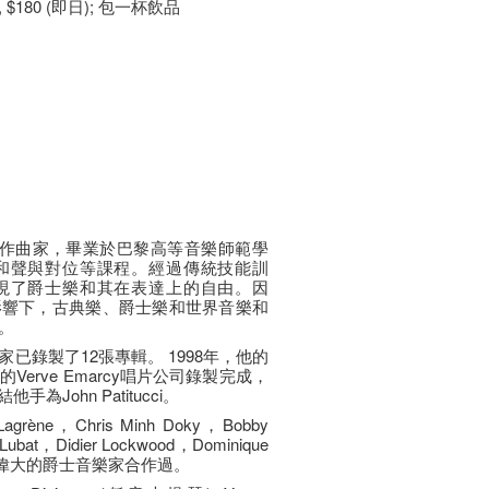
 $180 (即日); 包一杯飲品
名鋼琴家和作曲家，畢業於巴黎高等音樂師範學
和聲與對位等課程。經過傳統技能訓
現了爵士樂和其在表達上的自由。因
影響下，古典樂、爵士樂和世界音樂和
。
已錄製了12張專輯。 1998年，他的
erve Emarcy唱片公司錄製完成，
他手為John Patitucci。
ène，Chris Minh Doky，Bobby
 Lubat，Didier Lockwood，Dominique
rison等偉大的爵士音樂家合作過。