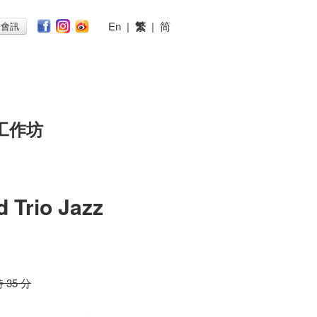
En
|
繁
|
简
子會訊
工作坊
d Trio Jazz
時 35 分