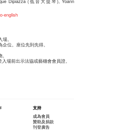
inique Dipiazza (低音大提琴), Yoann
io-english
入場。
餘為企位。座位先到先得。
物。
須於入場前出示法協或藝穗會會員證。
作
支持
成為會員
贊助及捐款
刊登廣告