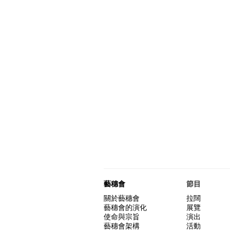
藝穗會
節目
關於藝穗會
拉闊
藝穗會的演化
展覽
使命與宗旨
演出
藝穗會架構
活動