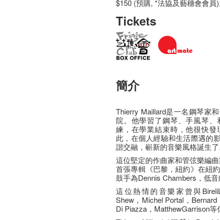
$150 (預購, *法協及藝穗會會員),
Tickets
簡介
Thierry Maillard是一
院。他學習了鋼琴、手風琴、
練，在學業結束時，他很快發
此，在個人經驗和生活際遇的
諧交融，嶄新的音樂風格誕生了
這位堅定的作曲家和管弦樂編曲家
首張專輯《巴黎，紐約》在紐約的V
鼓手為Dennis Chambers，低音結
這位熱情的音樂家曾與BireliLagr
Shew，Michel Portal，Bernard
Di Piazza，MatthewGar