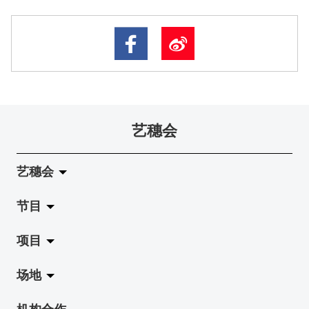
艺穗会
艺穗会
节目
关于艺穗会
项目
艺穗会的演化
拉阔
场地
使命与宗旨
展览
Jazz-Go-Central, Jazz-Go-Fringe