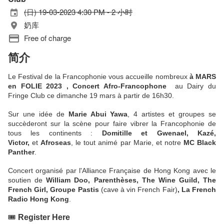
(日) 19-03-2023 4:30 PM - 2 小时
奶库
Free of charge
简介
Le Festival de la Francophonie vous accueille nombreux
à MARS
en FOLIE 2023 , Concert Afro-Francophone
au Dairy du
Fringe Club ce dimanche 19 mars à partir de 16h30.
Sur une idée de
Marie Abui Yawa
, 4 artistes et groupes se
succèderont sur la scène pour faire vibrer la Francophonie de
tous les continents :
Domitille et Gwenael, Kazé,
Victor,
et
Afroseas
, le tout animé par Marie, et notre
MC Black
Panther
.
Concert organisé par l'Alliance Française de Hong Kong avec le
soutien de
William Doo, Parenthèses, The Wine Guild, The
French Girl, Groupe Pastis
(cave à vin French Fair)
, La French
Radio Hong Kong
.
🎟️
Register Here