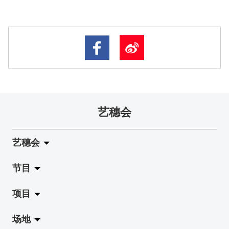
艺穗会
艺穗会
节目
关于艺穗会
项目
艺穗会的演化
拉阔
场地
使命与宗旨
展览
Jazz-Go-Central, Jazz-Go-Fringe