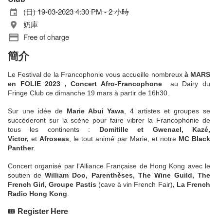
(日) 19-03-2023 4:30 PM - 2 小時
奶庫
Free of charge
簡介
Le Festival de la Francophonie vous accueille nombreux
à MARS
en FOLIE 2023 , Concert Afro-Francophone
au Dairy du
Fringe Club ce dimanche 19 mars à partir de 16h30.
Sur une idée de
Marie Abui Yawa
, 4 artistes et groupes se
succèderont sur la scène pour faire vibrer la Francophonie de
tous les continents :
Domitille et Gwenael, Kazé,
Victor,
et
Afroseas
, le tout animé par Marie, et notre
MC Black
Panther
.
Concert organisé par l'Alliance Française de Hong Kong avec le
soutien de
William Doo, Parenthèses, The Wine Guild, The
French Girl, Groupe Pastis
(cave à vin French Fair)
, La French
Radio Hong Kong
.
🎟️
Register Here