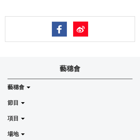
藝穗會
藝穗會
節目
關於藝穗會
項目
藝穗會的演化
拉闊
場地
使命與宗旨
展覽
Jazz-Go-Central, Jazz-Go-Fringe