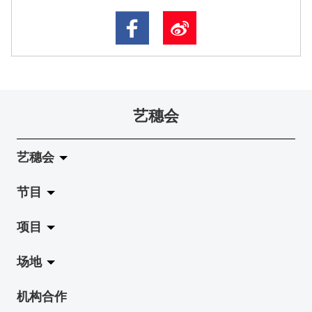
艺穗会
艺穗会
节目
关于艺穗会
项目
艺穗会的演化
拉阔
场地
使命与宗旨
展览
Jazz-Go-Central, Jazz-Go-Fringe
机构合作
艺穗会架构
演出
LPL
陈丽玲划廊