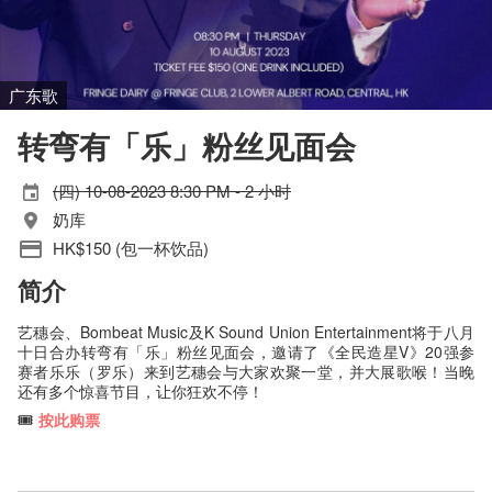
广东歌
转弯有「乐」粉丝见面会
(四) 10-08-2023 8:30 PM - 2 小时
奶库
HK$150 (包一杯饮品)
简介
艺穗会、Bombeat Music及K Sound Union Entertainment将于八月
十日合办转弯有「乐」粉丝见面会，邀请了《全民造星V》20强参
赛者乐乐（罗乐）来到艺穗会与大家欢聚一堂，并大展歌喉！当晚
还有多个惊喜节目，让你狂欢不停！
🎟️
按此购票