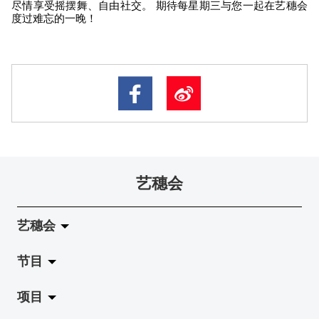
尽情享受摇摆舞、自由社交。 期待每星期三与您一起在艺穗会
度过难忘的一晚！
艺穗会
艺穗会
节目
关于艺穗会
项目
艺穗会的演化
拉阔