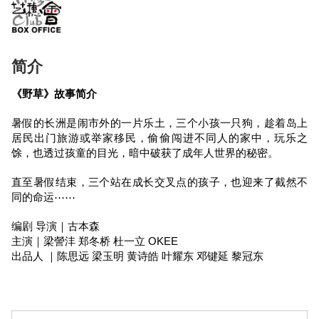
简介
《野草》故事简介
暑假的长洲是闹市外的一片乐土，三个小孩一只狗，趁着岛上
居民出门旅游或举家移民，偷偷闯进不同人的家中，玩乐之
馀，也透过孩童的目光，暗中破获了成年人世界的秘密。
直至暑假结束，三个站在成长交叉点的孩子，也迎来了截然不
同的命运⋯⋯
编剧 导演｜古本森
主演｜梁謍沣 郑冬桥 杜一立 OKEE
出品人 ｜陈思远 梁玉明 黄诗皓 叶耀东 邓键延 黎冠东