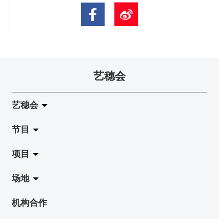
艺穗会
艺穗会
节目
关于艺穗会
项目
艺穗会的演化
拉阔
场地
使命与宗旨
展览
Jazz-Go-Central, Jazz-Go-Fringe
机构合作
艺穗会架构
演出
LPL
陈丽玲划廊