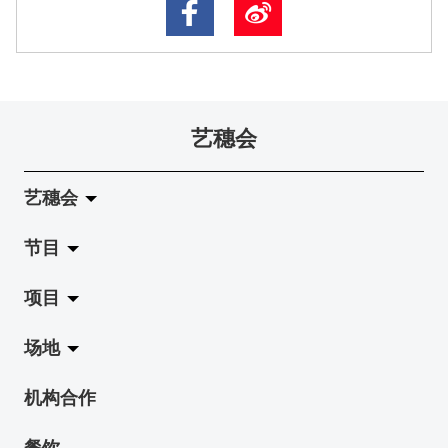
艺穗会
艺穗会
节目
关于艺穗会
项目
艺穗会的演化
拉阔
场地
使命与宗旨
展览
Jazz-Go-Central, Jazz-Go-Fringe
机构合作
艺穗会架构
演出
LPL
陈丽玲划廊
餐饮
档案库
活动
2015-16 艺术场地资助计划
奶库