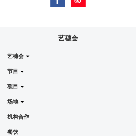
艺穗会
艺穗会
节目
关于艺穗会
项目
艺穗会的演化
拉阔
场地
使命与宗旨
展览
Jazz-Go-Central, Jazz-Go-Fringe
机构合作
艺穗会架构
演出
LPL
陈丽玲划廊
餐饮
档案库
活动
2015-16 艺术场地资助计划
奶库