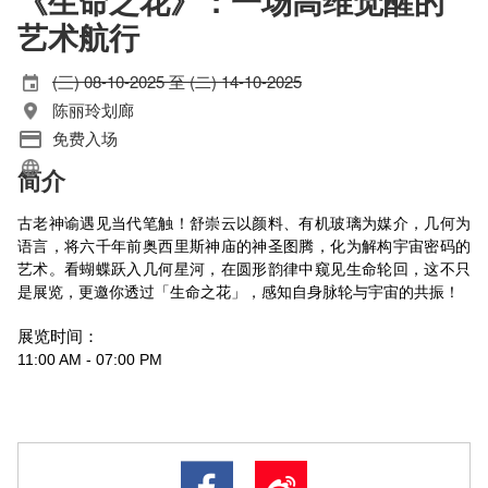
《生命之花》：一场高维觉醒的
艺术航行
(三) 08-10-2025 至 (二) 14-10-2025
陈丽玲划廊
免费入场
简介
古老神谕遇见当代笔触！舒崇云以颜料、有机玻璃为媒介，几何为
语言，将六千年前奥西里斯神庙的神圣图腾，化为解构宇宙密码的
艺术。看蝴蝶跃入几何星河，在圆形韵律中窥见生命轮回，这不只
是展览，更邀你透过「生命之花」，感知自身脉轮与宇宙的共振！
展览时间：
11:00 AM - 07:00 PM