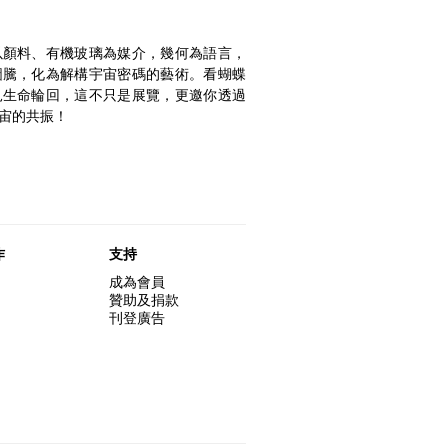
以顏料、有機玻璃為媒介，幾何為語言，
圖騰，化為解構宇宙密碼的藝術。看蝴蝶
見生命輪回，這不只是展覽，更邀你透過
宙的共振！
作
支持
成為會員
贊助及捐款
刊登廣告