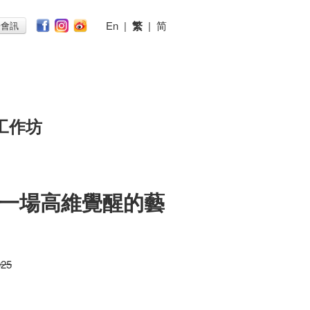
En
|
繁
|
简
子會訊
工作坊
一場高維覺醒的藝
025