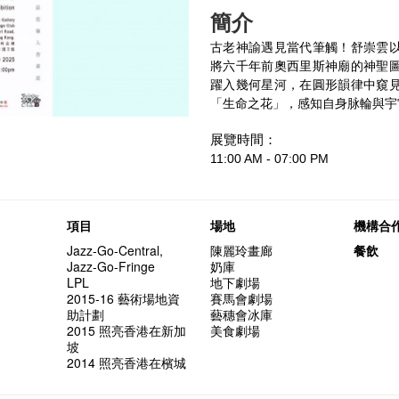
簡介
古老神諭遇見當代筆觸！舒崇雲
將六千年前奧西里斯神廟的神聖
躍入幾何星河，在圓形韻律中窺
「生命之花」，感知自身脉輪與宇
展覽時間：
11:00 AM - 07:00 PM
項目
場地
機構合
Jazz-Go-Central,
陳麗玲畫廊
餐飲
Jazz-Go-Fringe
奶庫
LPL
地下劇場
2015-16 藝術場地資
賽馬會劇場
助計劃
藝穗會冰庫
2015 照亮香港在新加
美食劇場
坡
2014 照亮香港在檳城