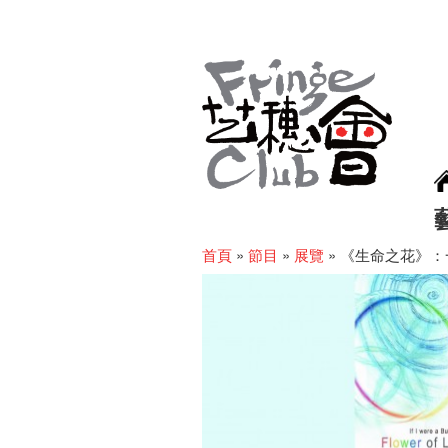
首頁
»
節目
»
展覽
»
《生命之花》：