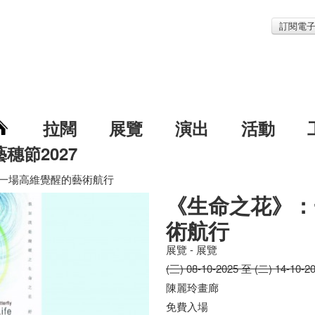
訂閱電
拉闊
展覽
演出
活動
藝穗節2027
一場高維覺醒的藝術航行
《生命之花》：
術航行
展覽 - 展覽
(三) 08-10-2025 至 (二) 14-10-2
陳麗玲畫廊
免費入場