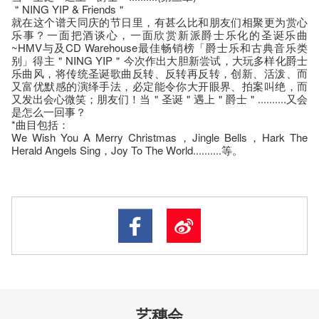
＂NING YIP & Friends＂
就在这个谱天同庆的节日里，有甚么比和朋友们相聚更为赏心
乐事？一面把酒谈心，一面欣赏新派爵士乐化的圣诞乐曲
~HMV与及CD Warehouse最佳畅销榜「爵士乐和古典音乐类
别」得主＂NING YIP＂今次作出大胆新尝试，大玩多样化爵士
乐曲风，将传统圣诞歌曲反转、反转再反转，创新、活泼、而
又富优默感的演绎手法，必定能令你大开眼界、拍案叫绝，而
又发出会心微笑；朋友们！当＂圣诞＂遇上＂爵士＂..........又会
是怎么一回事？
*曲目包括：
We Wish You A Merry Christmas，Jingle Bells，Hark The
Herald Angels Sing，Joy To The World..........等。
艺穗会