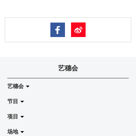
艺穗会
艺穗会
节目
关于艺穗会
项目
艺穗会的演化
拉阔
场地
使命与宗旨
展览
Jazz-Go-Central, Jazz-Go-Fringe