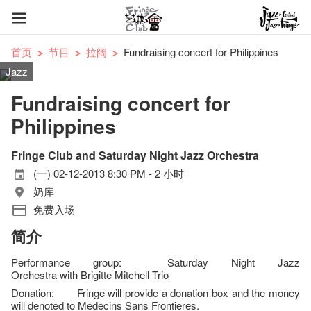
首页
节目
拉阔
Fundraising concert for Philippines
Jazz
Fundraising concert for
Philippines
Fringe Club and Saturday Night Jazz Orchestra
(一) 02-12-2013 8:30 PM - 2 小时
奶库
免费入场
简介
Performance group: Saturday Night Jazz
Orchestra with Brigitte Mitchell Trio
Donation: Fringe will provide a donation box and the money
will denoted to Medecins Sans Frontieres.