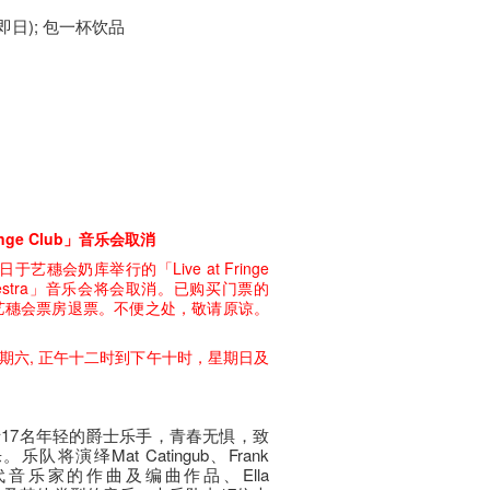
 (即日); 包一杯饮品
inge Club」​音乐​会取消
日于艺穗会奶库举行的「Live at Fringe
azz Orchestra」音乐会将会取消。已购买门票的
到艺穗会票房退票。不便之处，敬请原谅。
期六, 正午十二时到下午十时，星期日及
17名年轻的爵士乐手，青春无惧，致
演绎Mat Catingub、Frank
er等当代音乐家的作曲及编曲作品、Ella