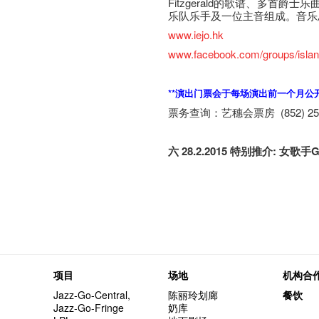
Fitzgerald的歌谱、多首爵
乐队乐手及一位主音组成。音乐
www.iejo.hk
www.facebook.com/groups/isla
**演出门票会于每场演出前一个月公
票务查询：艺穗会票房 (852) 2521
六 28.2.2015 特​别​推​介: 女歌手G
项目
场地
机构合
Jazz-Go-Central,
陈丽玲划廊
餐饮
Jazz-Go-Fringe
奶库