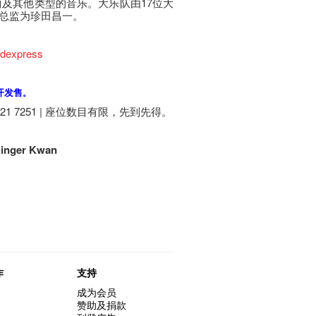
士乐曲及其他类型的音乐。大乐队由17位大
总监为珍田昌一。
ndexpress
开发售
。
 7251 | 座​位​数目​有​限​，先到先得。
inger Kwan
作
支持
成为会员
赞助及捐款