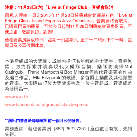
注​意：11月28日(六)「Live at Fringe Club」​音樂​會取消
因私​人​理​由，原定2015年11月28日於藝穗會奶庫舉行的「Live at
Fringe Club - Island Express Jazz Orchestra」音樂會將會取消。
已購買門票的觀眾，可於今日起到11月28日到藝穗會票房退票。不
便之處，敬請原諒。謝謝!
藝穗會票房開放時間：星期一到星期六, 正午十二時到下午十時，星
期日及公眾假期休息。
本港新組成的大樂隊，成員包括17名年輕的爵士樂手，青春無
懼，致力探索并演奏現代大樂隊音樂。樂隊將演繹Mat
Catingub、Frank Mantooth及Bob Mintzer等當代音樂家的作曲
及編曲作品、Ella Fitzgerald的歌譜、多首爵士樂曲及其他類型
的音樂。大樂隊由17位大樂隊樂手及一位主音組成。音樂總監
為珍田昌一。
www.iejo.hk
www.facebook.com/groups/islandexpress
**演出門票會於每場演出前一個月公開發售
。
票務查詢：藝穗會票房 (852) 2521 7251 | 座​位​數目​有​限​，先到
先得。