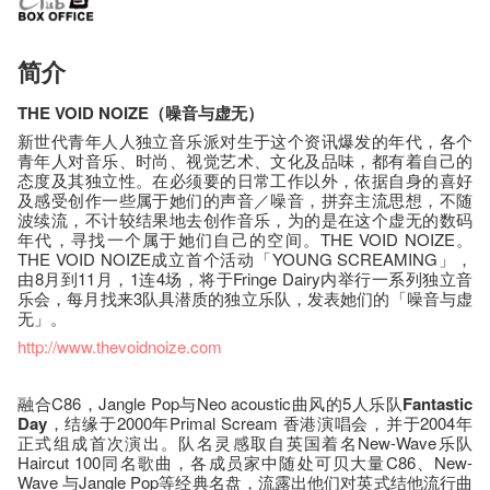
简介
THE VOID NOIZE（噪音与虚无）
新世代青年人人独立音乐派对生于这个资讯爆发的年代，各个
青年人对音乐、时尚、视觉艺术、文化及品味，都有着自己的
态度及其独立性。在必须要的日常工作以外，依据自身的喜好
及感受创作一些属于她们的声音／噪音，拼弃主流思想，不随
波续流，不计较结果地去创作音乐，为的是在这个虚无的数码
年代，寻找一个属于她们自己的空间。THE VOID NOIZE。
THE VOID NOIZE成立首个活动「YOUNG SCREAMING」，
由8月到11月，1连4场，将于Fringe Dairy内举行一系列独立音
乐会，每月找来3队具潜质的独立乐队，发表她们的「噪音与虚
无」。
http://www.thevoidnoize.com
融合C86，Jangle Pop与Neo acoustic曲风的5人乐队
Fantastic
Day
，结缘于2000年Primal Scream 香港演唱会，并于2004年
正式组成首次演出。队名灵感取自英国着名New-Wave乐队
Haircut 100同名歌曲，各成员家中随处可贝大量C86、New-
Wave 与Jangle Pop等经典名盘，流露出他们对英式结他流行曲