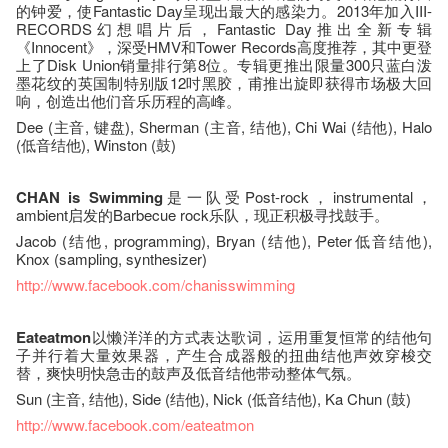
的钟爱，使Fantastic Day呈现出最大的感染力。2013年加入III-
RECORDS幻想唱片后，Fantastic Day推出全新专辑
《Innocent》，深受HMV和Tower Records高度推荐，其中更登
上了Disk Union销量排行第8位。专辑更推出限量300只蓝白泼
墨花纹的英国制特别版12吋黑胶，甫推出旋即获得市场极大回
响，创造出他们音乐历程的高峰。
Dee (主音, 键盘), Sherman (主音, 结他), Chi Wai (结他), Halo
(低音结他), Winston (鼓)
CHAN is Swimming
是一队受Post-rock，instrumental，
ambient启发的Barbecue rock乐队，现正积极寻找鼓手。
Jacob (结他, programming), Bryan (结他), Peter低音结他),
Knox (sampling, synthesizer)
http://www.facebook.com/chanisswimming
Eateatmon
以懒洋洋的方式表达歌词，运用重复恒常的结他句
子并行着大量效果器，产生合成器般的扭曲结他声效穿梭交
替，爽快明快急击的鼓声及低音结他带动整体气氛。
Sun (主音, 结他), Side (结他), Nick (低音结他), Ka Chun (鼓)
http://www.facebook.com/eateatmon