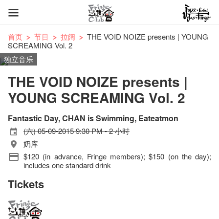
首页
节目
拉阔
THE VOID NOIZE presents | YOUNG
SCREAMING Vol. 2
独立音乐
THE VOID NOIZE presents |
YOUNG SCREAMING Vol. 2
Fantastic Day, CHAN is Swimming, Eateatmon
(六) 05-09-2015 9:30 PM - 2 小时
奶库
$120 (in advance, Fringe members); $150 (on the day);
includes one standard drink
Tickets