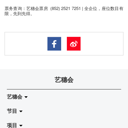
票务查询：艺穗会票房 (852) 2521 7251 | 全企位，座​位​数目​有​
限​，先到先得。
艺穗会
艺穗会
节目
关于艺穗会
项目
艺穗会的演化
拉阔