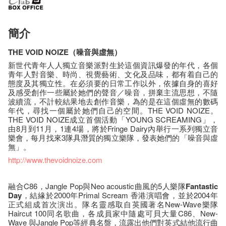
簡介
THE VOID NOIZE（噪音與虛無）
新世代青年人人獨立音樂派對生於這個資訊爆發的年代，各個
青年人對音樂、時尚、視覺藝術、文化及品味，都有着自己的
態度及其獨立性。在必須要的日常工作以外，依據自身的喜好
及感受創作一些屬於她們的聲音／噪音，拼棄主流思想，不隨
波續流，不計較結果地去創作音樂，為的是在這個虛無的數碼
年代，尋找一個屬於她們自己的空間。THE VOID NOIZE。
THE VOID NOIZE成立首個活動「YOUNG SCREAMING」，
由8月到11月，1連4場，將於Fringe Dairy內舉行一系列獨立音
樂會，每月找來3隊具潛質的獨立樂隊，發表她們的「噪音與虛
無」。
http://www.thevoidnoize.com
融合C86，Jangle Pop與Neo acoustic曲風的5人樂隊
Fantastic
Day
，結緣於2000年Primal Scream 香港演唱會，並於2004年
正式組成首次演出。隊名靈感取自英國著名New-Wave樂隊
Haircut 100同名歌曲，各成員家中隨處可貝大量C86、New-
Wave 與Jangle Pop等經典名盤，流露出他們對英式結他流行曲