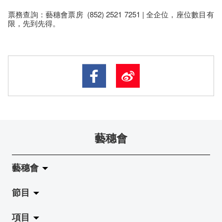
票務查詢：藝穗會票房 (852) 2521 7251 | 全企位，座​位​數目​有​
限​，先到先得。
藝穗會
藝穗會
節目
關於藝穗會
項目
藝穗會的演化
拉闊