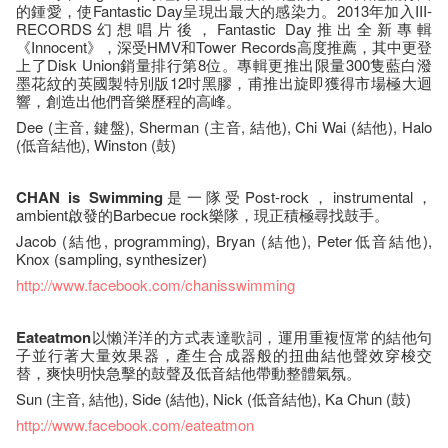
的鍾愛，使Fantastic Day呈現出最大的感染力。2013年加入III-
RECORDS幻想唱片後，Fantastic Day推出全新專輯
《Innocent》，深受HMV和Tower Records高度推薦，其中更登
上了Disk Union銷量排行第8位。專輯更推出限量300隻藍白潑
墨花紋的英國製特別版12吋黑膠，甫推出旋即獲得市場極大迴
響，創造出他們音樂歷程的高峰。
Dee (主音, 鍵盤), Sherman (主音, 結他), Chi Wai (結他), Halo
(低音結他), Winston (鼓)
CHAN is Swimming
是一隊受Post-rock，instrumental，
ambient啟發的Barbecue rock樂隊，現正積極尋找鼓手。
Jacob (結他, programming), Bryan (結他), Peter低音結他),
Knox (sampling, synthesizer)
http://www.facebook.com/chanisswimming
Eateatmon
以懶洋洋的方式表達歌詞，運用重複恆常的結他句
子並行著大量效果器，產生合成器般的扭曲結他聲效穿梭交
替，爽快明快急擊的鼓聲及低音結他帶動整體氣氛。
Sun (主音, 結他), Side (結他), Nick (低音結他), Ka Chun (鼓)
http://www.facebook.com/eateatmon