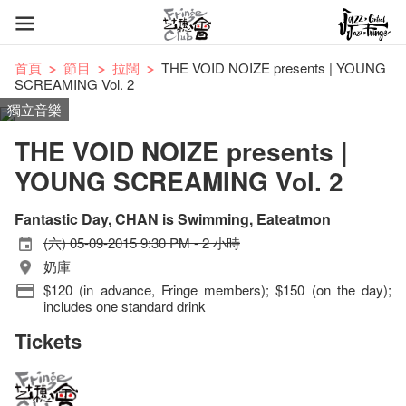
首頁
節目
拉闊
THE VOID NOIZE presents | YOUNG
SCREAMING Vol. 2
獨立音樂
THE VOID NOIZE presents |
YOUNG SCREAMING Vol. 2
Fantastic Day, CHAN is Swimming, Eateatmon
(六) 05-09-2015 9:30 PM - 2 小時
奶庫
$120 (in advance, Fringe members); $150 (on the day);
includes one standard drink
Tickets