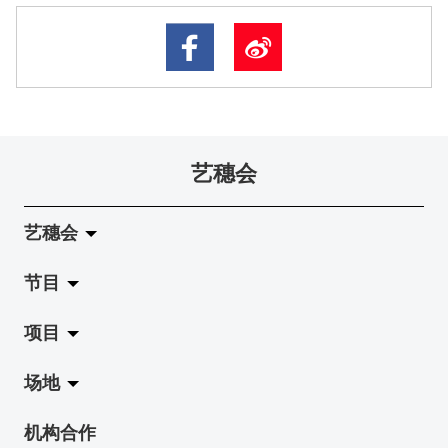
艺穗会
艺穗会
节目
关于艺穗会
项目
艺穗会的演化
拉阔
场地
使命与宗旨
展览
Jazz-Go-Central, Jazz-Go-Fringe
机构合作
艺穗会架构
演出
LPL
陈丽玲划廊