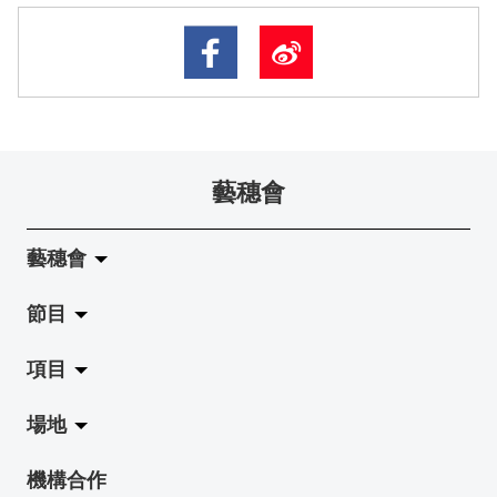
藝穗會
藝穗會
節目
關於藝穗會
項目
藝穗會的演化
拉闊
場地
使命與宗旨
展覽
Jazz-Go-Central, Jazz-Go-Fringe
機構合作
藝穗會架構
演出
LPL
陳麗玲畫廊