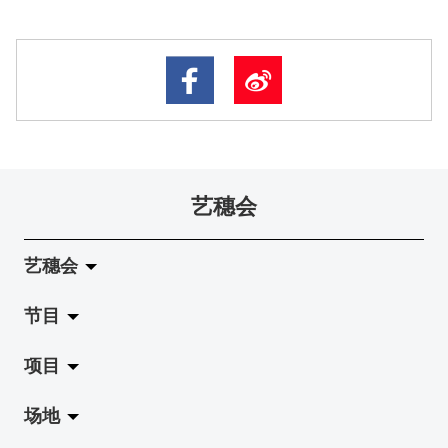
艺穗会
艺穗会
节目
关于艺穗会
项目
艺穗会的演化
拉阔
场地
使命与宗旨
展览
Jazz-Go-Central, Jazz-Go-Fringe